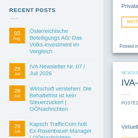
Privat
RECENT POSTS
WEI
Österreichische
03
Beteiligungs AG: Das
Aug.
Volks-Investment im
Posted i
Vergleich
IVA Newsletter Nr. 07 /
29
Juli 2026
NEWSL
Juli
IVA
Wirtschaft verstehen: Die
28
Behaltefrist ist kein
Juli
Steuerzuckerl |
POSTE
OÖNachrichten
Kapsch TrafficCom holt
28
Virtue
Ex-Rosenbauer Manager
Juli
| OÖNachrichten