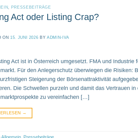
EIN
,
PRESSEBEITRÄGE
ing Act oder Listing Crap?
D ON
15. JUNI 2026
BY
ADMIN-IVA
sting Act ist in Österreich umgesetzt. FMA und Industrie f
lmarkt. Für den Anlegerschutz überwiegen die Risiken
kurzfristigen Steigerung der Börsenattraktivität aufgeg
ieren. Die Schwellen purzeln und damit das Vertrauen in 
lmarktprospekte zu vereinfachen […]
TERLESEN
→
n
Allgemein
,
Pressebeiträge