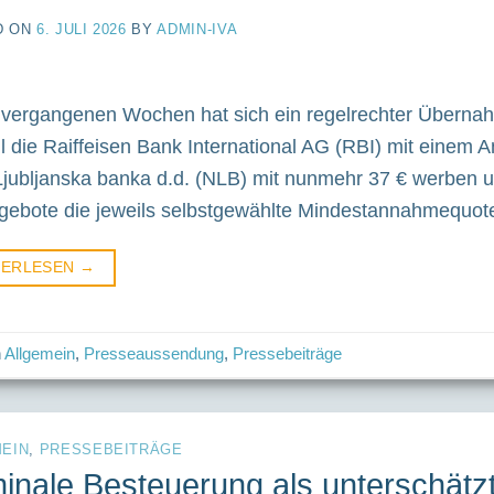
D ON
6. JULI 2026
BY
ADMIN-IVA
 vergangenen Wochen hat sich ein regelrechter Überna
 die Raiffeisen Bank International AG (RBI) mit einem A
jubljanska banka d.d. (NLB) mit nunmehr 37 € werben um
gebote die jeweils selbstgewählte Mindestannahmequot
TERLESEN
→
n
Allgemein
,
Presseaussendung
,
Pressebeiträge
EIN
,
PRESSEBEITRÄGE
nale Besteuerung als unterschätzt