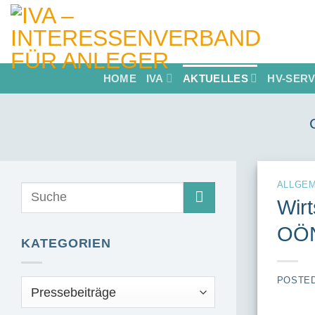
Skip
to
content
HOME
IVA
AKTUELLES
HV-SERV
ALLGEM
Wirt
OÖN
KATEGORIEN
POSTE
Kategorien