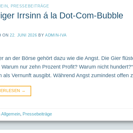
EIN
,
PRESSEBEITRÄGE
iger Irrsinn á la Dot-Com-Bubble
D ON
22. JUNI 2026
BY
ADMIN-IVA
er an der Börse gehört dazu wie die Angst. Die Gier flüs
 Warum nur zehn Prozent Profit? Warum nicht hundert?“ A
ch als Vernunft ausgibt. Während Angst zumindest offen zu
TERLESEN
→
n
Allgemein
,
Pressebeiträge