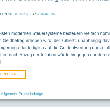
D ON
26. JUNI 2026
BY
ADMIN-IVA
isten modernen Steuersysteme besteuern vielfach nomin
n Geldbetrag erhoben wird, der zufließt, unabhängig dav
eigerung oder lediglich auf die Geldentwertung durch Inf
ften nach Abzug der Inflation würde hingegen nur den
]
TERLESEN
→
n
Allgemein
,
Pressebeiträge