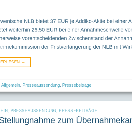
owenische NLB bietet 37 EUR je Addiko-Aktie bei einer
etet weiterhin 26,50 EUR bei einer Annahmeschwelle vo
herweise vorentscheidenden Zwischenstand der Annahm
hmekommission der Fristverlängerung der NLB mit Wirku
TERLESEN
→
n
Allgemein
,
Presseaussendung
,
Pressebeiträge
EIN
,
PRESSEAUSSENDUNG
,
PRESSEBEITRÄGE
 Stellungnahme zum Übernahmeka