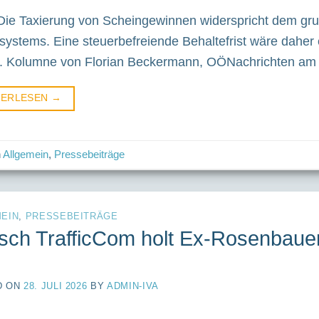
Die Taxierung von Scheingewinnen widerspricht dem gru
systems. Eine steuerbefreiende Behaltefrist wäre daher
. Kolumne von Florian Beckermann, OÖNachrichten am 2
TERLESEN
→
n
Allgemein
,
Pressebeiträge
EIN
,
PRESSEBEITRÄGE
sch TrafficCom holt Ex-Rosenbaue
D ON
28. JULI 2026
BY
ADMIN-IVA