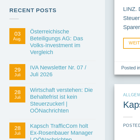
LINZ. 
RECENT POSTS
Steuer
Sparer
Österreichische
03
Beteiligungs AG: Das
Aug.
WEI
Volks-Investment im
Vergleich
IVA Newsletter Nr. 07 /
Posted i
29
Juli 2026
Juli
Wirtschaft verstehen: Die
28
ALLGEM
Behaltefrist ist kein
Juli
Kap
Steuerzuckerl |
OÖNachrichten
Kapsch TrafficCom holt
POSTE
28
Ex-Rosenbauer Manager
Juli
| OÖNachrichten