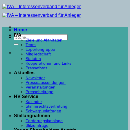
Skip
to
content
Home
IVA
Ziele und Aktivitäten
Team
Expertengruppe
Mitgliedschaft
Statuten
Kooperationen und Links
Pressefotos
Aktuelles
Newsletter
Presseaussendungen
Veranstaltungen
Pressebeiträge
HV-Service
Kalender
Stimmrechtsvertretung
Schwerpunktfragen
Stellungnahmen
Forderungskataloge
Blitzumfrage