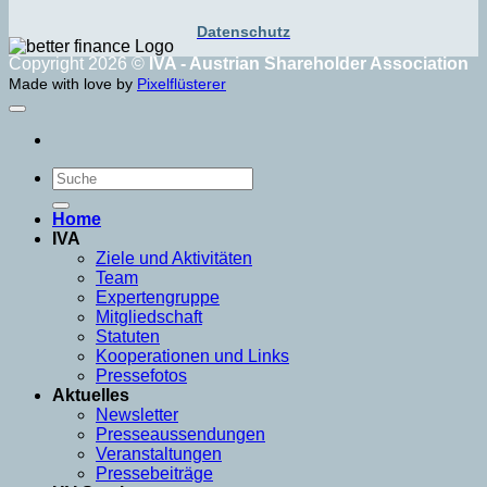
Datenschutz
Copyright 2026 ©
IVA - Austrian Shareholder Association
Made with love by
Pixelflüsterer
Home
IVA
Ziele und Aktivitäten
Team
Expertengruppe
Mitgliedschaft
Statuten
Kooperationen und Links
Pressefotos
Aktuelles
Newsletter
Presseaussendungen
Veranstaltungen
Pressebeiträge