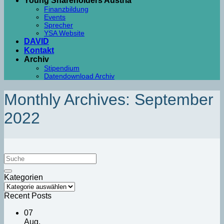
Young Shareholders Austria
Finanzbildung
Events
Sprecher
YSA Website
DAVID
Kontakt
Archiv
Stipendium
Datendownload Archiv
Monthly Archives:
September
2022
Kategorien
Kategorien
Recent Posts
07
Aug.